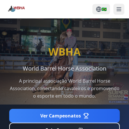
🇧🇷
Início
Ao Vivo
WBHA
Competições Oficiais
World Barrel Horse Association
Calendário
A principal associação World Barrel Horse
Notícias
Association, conectando cavaleiros e promovendo
o esporte em todo o mundo.
Rankings Internacionais
Países
Ver Campeonatos
Regulamento